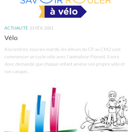
ACTUALITÉ
23 FÉV, 2021
Vélo
A la rentrée, tous les mardis, les élèves du CP au CM2 vont
commencer un cycle vélo avec l’animateur Florent. Il sera
donc demandé que chaque enfant amène son propre vélo et
son casque...