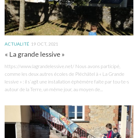
Le projet éducatif de l’école
Le règlement intérieur de l’école
Conseil d’Établissement
Actualité
ACTUALITÉ
19 OCT, 2021
photos, vidéos et audio
« La grande lessive »
Photos
https://www.lagrandelessive.net/ Nous avons participé,
Vidéos
comme les deux autres écoles de Pléchâtel à « La Grande
Les diaporamas
lessive » : il s’agit une installation éphémère faite par tou·te·s
enregistrements audio
autour de la Terre, un même jour, au moyen de...
Les associations
L’APEL
L’OGEC
Les petits sportifs