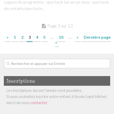
Legaud. Au programme : spectacle (un an sur deux : spectacle
des enfants/spectacle...
Page 3 sur 13
«
1
2
3
4
5
…
10
…
»
Dernière page
»
Inscriptions
Les inscriptions durant l'année sont possibles.
Si vous souhaitez inscrire votre enfant à l'école Saint-Michel,
merci de nous
contacter
.