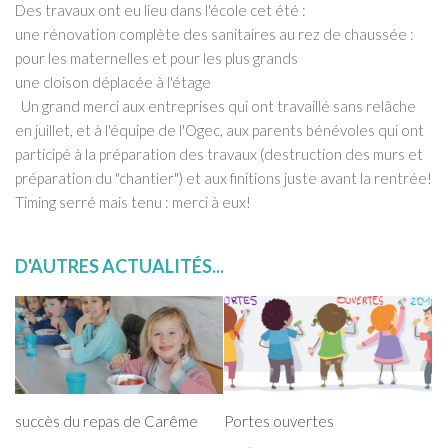
Des travaux ont eu lieu dans l'école cet été :
Le projet éducatif de l’école
une rénovation complète des sanitaires au rez de chaussée :
Le règlement intérieur de l’école
pour les maternelles et pour les plus grands
Conseil d’Établissement
une cloison déplacée à l'étage
Un grand merci aux entreprises qui ont travaillé sans relâche
Actualité
en juillet, et à l'équipe de l'Ogec, aux parents bénévoles qui ont
photos, vidéos et audio
participé à la préparation des travaux (destruction des murs et
préparation du "chantier") et aux finitions juste avant la rentrée!
Photos
Timing serré mais tenu : merci à eux!
Vidéos
Les diaporamas
D'AUTRES ACTUALITÉS...
enregistrements audio
Les associations
L’APEL
L’OGEC
succès du repas de Carême
Portes ouvertes
Les petits sportifs