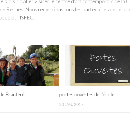
le plaisir d’aller visiter le centre d’art contemporain de la C
 de Rennes. Nous remercions tous les partenaires de ce proj
nopée et l’ISFEC.
 de Branféré
portes ouvertes de l’école
20 JAN, 2017