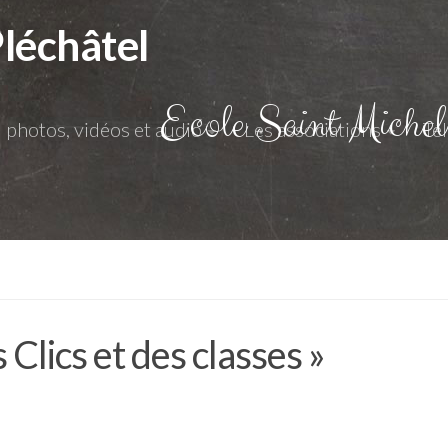
Ecole Saint Michel
photos, vidéos et audio
Les associations
Té
Clics et des classes »