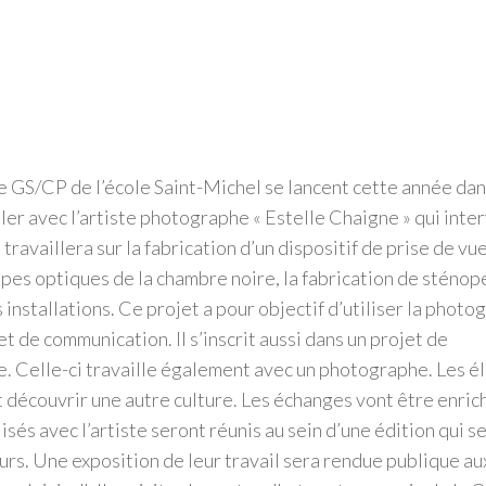
e GS/CP de l’école Saint-Michel se lancent cette année dan
ller avec l’artiste photographe « Estelle Chaigne » qui inte
 travaillera sur la fabrication d’un dispositif de prise de vue
ipes optiques de la chambre noire, la fabrication de sténop
s installations. Ce projet a pour objectif d’utiliser la photo
t de communication. Il s’inscrit aussi dans un projet de
 Celle-ci travaille également avec un photographe. Les é
 découvrir une autre culture. Les échanges vont être enric
és avec l’artiste seront réunis au sein d’une édition qui s
ours. Une exposition de leur travail sera rendue publique au