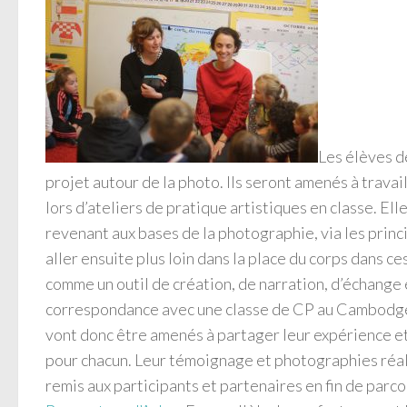
Les élèves d
projet autour de la photo. Ils seront amenés à travai
lors d’ateliers de pratique artistiques en classe. Elle
revenant aux bases de la photographie, via les princ
aller ensuite plus loin dans la place du corps dans ce
comme un outil de création, de narration, d’échange e
correspondance avec une classe de CP au Cambodge.
vont donc être amenés à partager leur expérience et
pour chacun. Leur témoignage et photographies réalis
remis aux participants et partenaires en fin de parc