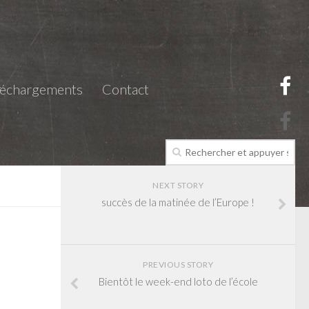
léchargements
Contact
NEXT STORY
succès de la matinée de l’Europe !
PREVIOUS STORY
Bientôt le week-end loto de l’école