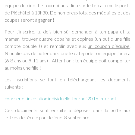
Téléchargements
équipe de cinq
. Le tournoi aura lieu sur
le terrain multisports
de Pléchâtel
à
13h30. De nombreux lots, des médailles et des
Contact
coupes seront à gagner !
Pour t’inscrire, tu dois bien sûr
demander à ton papa et ta
maman
, trouver
quatre copains et copines
(un but d’une fille
compte double !) et remplir avec eux
un coupon d’équipe
.
N’oublie pas de noter dans quelle
catégorie
ton équipe jouera
(6-8 ans
ou
9-11 ans
) !
Attention : ton équipe doit comporter
au moins une fille !
Les inscriptions se font en téléchargeant les documents
suivants :
courrier et inscription individuelle Tournoi 2016 Internet
Ces documents sont ensuite à déposer dans la boîte aux
lettres de l'école pour le jeudi 8 septembre.