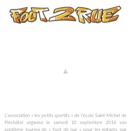
Le projet éducatif de l’école
Le règlement intérieur de l’école
Conseil d’Établissement
Actualité
photos, vidéos et audio
Photos
Vidéos
Les diaporamas
enregistrements audio
Les associations
L’APEL
L’OGEC
L’association « les petits sportifs » de l’école Saint-Michel de
Pléchâtel organise le
samedi 1
0
septembre 201
6
son
Les petits sportifs
septième
tournoi de
« foot de rue » pour les enfants, par