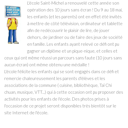
L'école Saint-Michel a renouvelé cette année son
Le projet éducatif de l’école
opération des 10 jours sans écran ! Du 9 au 18 mai,
Le règlement intérieur de l’école
les enfants (et les parents) ont en effet été invités
Conseil d’Établissement
à mettre de côté télévision, ordinateur et tablette
afin de redécouvrir le plaisir de lire, de jouer
Actualité
dehors, de jardiner ou de faire des jeux de société
photos, vidéos et audio
en famille. Les enfants ayant relevé ce défi ont pu
gagner un diplôme et un pique-nique, et celles et
Photos
ceux qui ont même réussi un parcours sans faute (10 jours sans
Vidéos
aucun écran) ont même obtenu une médaille !
L'école félicite les enfants qui se sont engagés dans ce défi et
Les diaporamas
remercie chaleureusement les parents d'élèves et les
enregistrements audio
associations de la commune ( cuisine, bibliothèque, Taï Chi
Les associations
chuan, musique, VTT...) qui à cette occasion ont pu proposer des
activités pour les enfants de l'école. Des photos prises à
L’APEL
l'occasion de ce projet seront disponibles très bientôt sur le
L’OGEC
site Internet de l'école.
Les petits sportifs