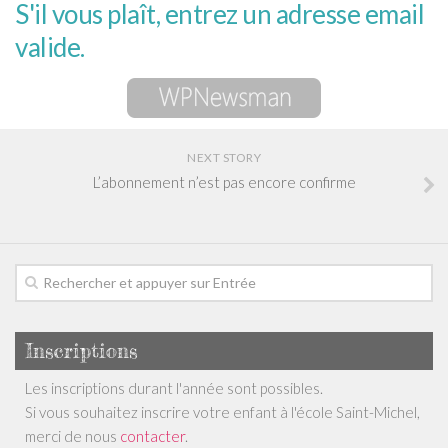
S'il vous plaît, entrez un adresse email
Le projet éducatif de l’école
valide.
Le règlement intérieur de l’école
Conseil d’Établissement
Actualité
photos, vidéos et audio
NEXT STORY
L’abonnement n’est pas encore confirme
Photos
Vidéos
Les diaporamas
enregistrements audio
Les associations
Inscriptions
L’APEL
Les inscriptions durant l'année sont possibles.
L’OGEC
Si vous souhaitez inscrire votre enfant à l'école Saint-Michel,
Les petits sportifs
merci de nous
contacter
.