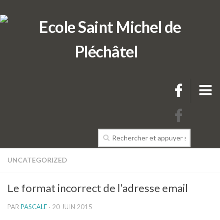
L’école
UNCATEGORIZED
Présentation de l’école
Le format incorrect de l’adresse email
L’équipe pédagogique de l’école
PAR
PASCALE
· 20 JUIN 2015
Projets & Règlements